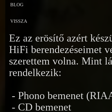
BLOG
VISSZA
Ez az erösítő azért kész
HiFi berendezéseimet vé
szerettem volna. Mint l
rendelkezik:
- Phono bemenet (RIAA 
- CD bemenet