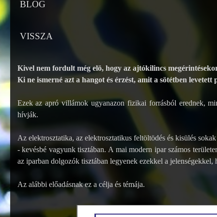
BLOG
VISSZA
Kivel nem fordult még elö, hogy az ajtókilincs megérintéseko
Ki ne ismerné azt a hangot és érzést, amit a sötétben levetett
Ezek az apró villámok ugyanazon fizikai forrásból erednek, mint
hívják.
Az elektrosztatika, az elektrosztatikus feltöltödés és kisülés sok
- kevésbé vagyunk tisztában. A mai modern ipar számos területen 
az iparban dolgozók tisztában legyenek ezekkel a jelenségekkel,
Az alábbi előadásnak ez a célja és témája.