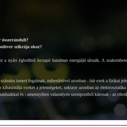
r összerándult?
 pulóver szikrája okoz?
 a nyári égboltból lecsapó hatalmas energiájú társaik. A szakemberek
ak számára ismert fogalmak, mibenlétével azonban - bár ezek a fizikai j
kihasználja ezeket a jelenségeket, sokszor azonban az elektrosztatika 
 hatásaikkal és - amennyiben valamilyen szempontból károsak - az elle