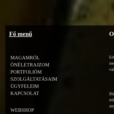
Go to content
Fő menű
O
MAGAMRÓL
Edd
meg
ÖNÉLETRAJZOM
va
PORTFOLIÓM
SZOLGÁLTATÁSAIM
ÜGYFELEIM
KAPCSOLAT
Bü
tré
an
WEBSHOP