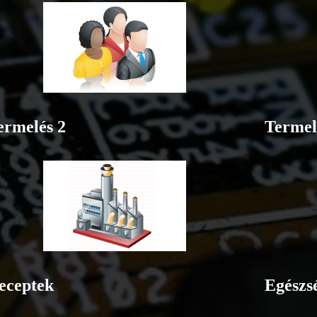
ermelés 2
Termel
eceptek
Egészs