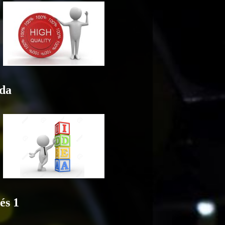
áda
és 1