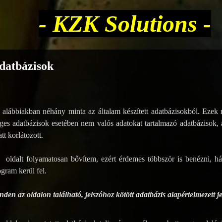
- KZK Solutions -
datbázisok
 alábbiakban néhány minta az általam készített adatbázisokból. Ezek m
ges adatbázisok esetében nem valós adatokat tartalmazó adatbázisok
tt korlátozott.
 oldalt folyamatosan bővítem, ezért érdemes többször is benézni, há
gram kerül fel.
den az oldalon található, jelszóhoz kötött adatbázis alapértelmezett je