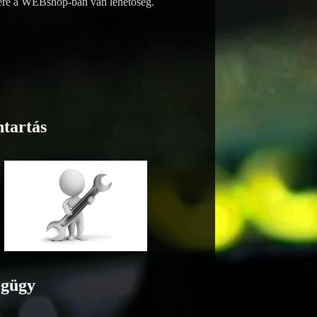
ésére a WEBshop-ban van lehetőség.
tartás
gügy