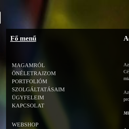
Go to content
Fő menű
A
MAGAMRÓL
Az
Cé
ÖNÉLETRAJZOM
mia
PORTFOLIÓM
SZOLGÁLTATÁSAIM
Az
ÜGYFELEIM
pro
KAPCSOLAT
Min
WEBSHOP