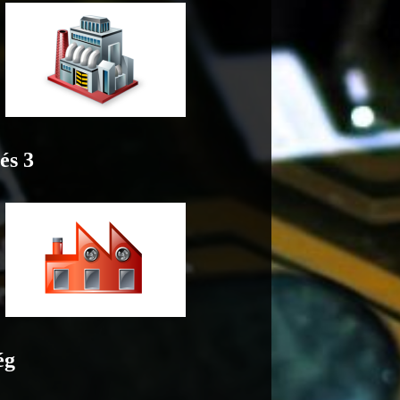
és 3
ég