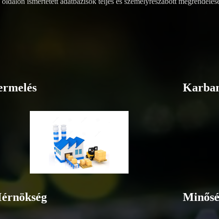
 oldalon ismertetett adatbázisok teljes és személyreszabott megrendel
ermelés
Karban
érnökség
Minősé