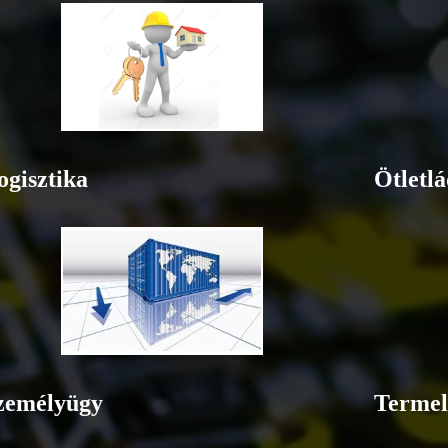
ogisztika
Ötletl
zemélyügy
Termel