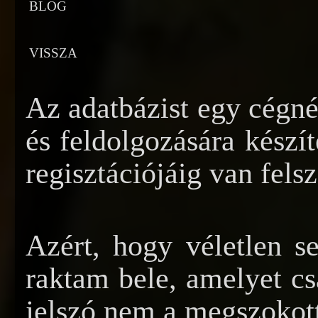
BLOG
VISSZA
Az adatbázist egy cégnél
és feldolgozására készí
regisztációjáig van fels
Azért, hogy véletlen s
raktam bele, amelyet cs
jelszó nem a megszokott 